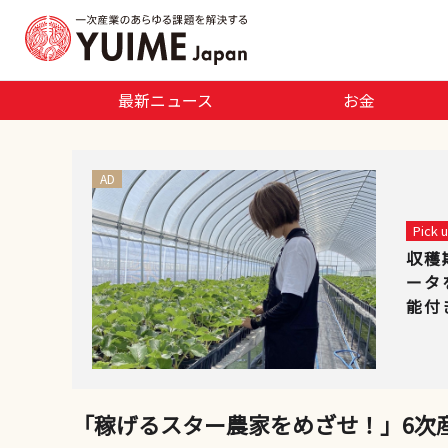
最新ニュース
お金
AD
Pick
収穫
ータ
能付
「稼げるスター農家をめざせ！」6次