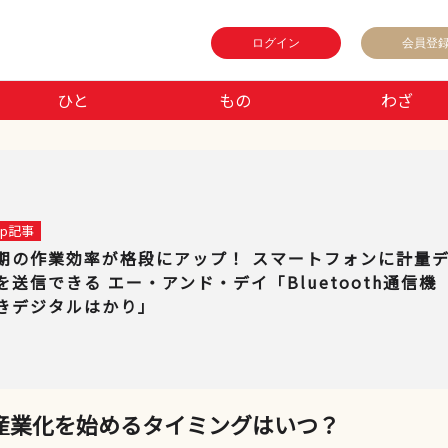
ログイン
会員登
ひと
もの
わざ
 up記事
期の作業効率が格段にアップ！ スマートフォンに計量
を送信できる エー・アンド・デイ「Bluetooth通信機
きデジタルはかり」
産業化を始めるタイミングはいつ？