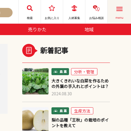
録
menu
検索
お気に⼊り
人材募集
お悩み相談
売りかた
地域
新着記事
分析・管理
デ
大きくきれいな白菜を作るため
の外葉の手入れとポイントは？
2024.08.30
生産方法
梨の品種「王秋」の栽培のポイ
ントを教えて