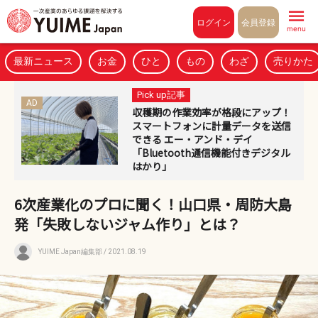
Pull to refresh
ログイン
会員登録
menu
最新ニュース
お金
ひと
もの
わざ
売りかた
Pick up記事
AD
収穫期の作業効率が格段にアップ！
スマートフォンに計量データを送信
できる エー・アンド・デイ
「Bluetooth通信機能付きデジタル
はかり」
6次産業化のプロに聞く！山口県・周防大島
発「失敗しないジャム作り」とは？
YUIME Japan編集部
/ 2021.08.19