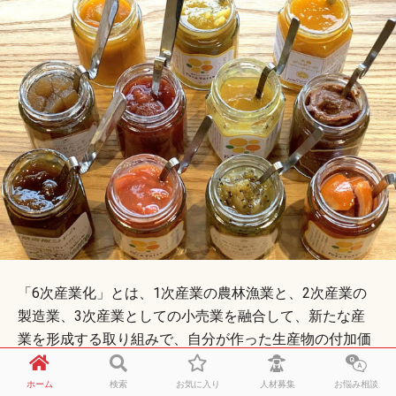
「6次産業化」とは、1次産業の農林漁業と、2次産業の
製造業、3次産業としての小売業を融合して、新たな産
業を形成する取り組みで、自分が作った生産物の付加価
値を高めようと、国内各地でさまざまなプロジェクトが
生まれています。とはいえ、これから新たに始めるとな
ホーム
検索
お気に入り
人材募集
お悩み相談